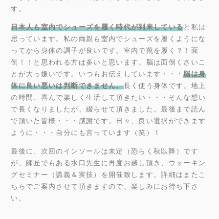
す。
日本人も室内でシューズを履く時代が到来している
と私は
思っています。私の両親も室内でシューズを履くようにな
ってから身体の調子が良いです。室内で靴を履く？！面
倒！！と思われる方は多いと思います。脳は面倒くさいこ
とが大っ嫌いです。いつもお伝えしています・・・
脳は身
体に良い悪いは判断できません。
長く使う身体です。地上
の時間、喜んで楽しく生活して頂きたい・・・そんな想い
で長くなりましたが、綴らせて頂きました。最後まで読ん
で頂いた皆様・・・感謝です。日々、良い選択ができます
ように・・・自分にも言っています（笑）！
最後に、次回のインソールは未定（恐らく秋以降）です
が、師匠でもある水口先生に再度お越し頂き、ウォーキン
グセミナー（講義＆実技）を開催致します。詳細はまたこ
ちらでご案内させて頂きますので、楽しみにお待ち下さ
い。