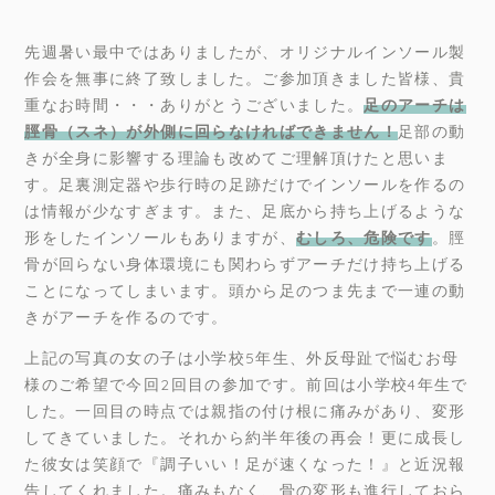
先週暑い最中ではありましたが、オリジナルインソール製
作会を無事に終了致しました。ご参加頂きました皆様、貴
重なお時間・・・ありがとうございました。
足のアーチは
脛骨（スネ）が外側に回らなければできません！
足部の動
きが全身に影響する理論も改めてご理解頂けたと思いま
す。足裏測定器や歩行時の足跡だけでインソールを作るの
は情報が少なすぎます。また、足底から持ち上げるような
形をしたインソールもありますが、
むしろ、危険です
。脛
骨が回らない身体環境にも関わらずアーチだけ持ち上げる
ことになってしまいます。頭から足のつま先まで一連の動
きがアーチを作るのです。
上記の写真の女の子は小学校5年生、外反母趾で悩むお母
様のご希望で今回2回目の参加です。前回は小学校4年生で
した。一回目の時点では親指の付け根に痛みがあり、変形
してきていました。それから約半年後の再会！更に成長し
た彼女は笑顔で『調子いい！足が速くなった！』と近況報
告してくれました。痛みもなく、骨の変形も進行しておら