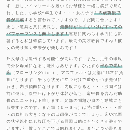
ず、新しいインソールを履いてお母様と一緒に笑顔で帰ら
れました。小学校5年生です・・・女の子は
１５歳前後で
骨が完成
すると言われていますので、まだ間に合います！
正しい道具と共に成長し、
走歩行が上手くいけばすべての
パフォーマンスも向上します！
運動に関わらず学力にも影
響すると私は確信しています。最高の英才教育ですね！彼
女の光り輝く未来がが楽しみです！
外反母趾は遺伝する可能性が高いです。また、足部の環境
で外反母趾になる可能性もあります。ひたすら
平らで硬い
床
（フローリングetc…）、アスファルトは足部に非常に負
担になります。平らな状況に立つだけで重心がつま先側に
行き、内股傾向になります。内股になると・・・股関節は
前に倒れ、腹空圧は下がり体幹が落ち、肩甲骨を含んだ肋
骨のユニットは下垂します。足部の問題が肩の可動域にも
影響するのです。また頭（５～６㎏）は特に重い・・・首
への負担も大きくなるのは想像がつくでしょう。床や地面
の状況以外にも腹圧を下げる原因は他にもたくさん潜んで
いますが、敢えてここでは触れません。またいつか書きま