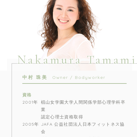
Nakamura Tamami
中村 珠美
Owner / Bodyworker
資格
2001年
椙山女学園大学人間関係学部心理学科卒
業
認定心理士資格取得
2005年
JAFA 公益社団法人日本フィットネス協
会